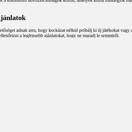
ek a különböző üdvözlőcsomagok között, amelyek közül mindegyik más-
jánlatok
tőséget adnak arra, hogy kockázat nélkül próbálj ki új játékokat vagy 
llenőrizni a legfrissebb ajánlatokat, hogy ne maradj le semmiről.
n extra bónuszokat, pénzvisszatérítést vagy pontokat szerezhetsz a kas
szinóban.
szinó Bónuszokat?
olyamat. A játékosoknak csak annyit kell tenniük, hogy követik a bónusz