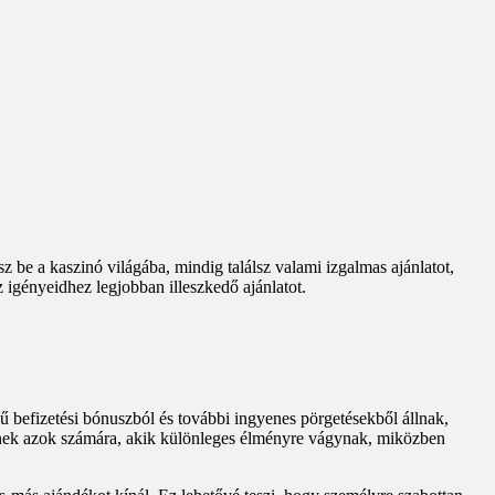
be a kaszinó világába, mindig találsz valami izgalmas ajánlatot,
 igényeidhez legjobban illeszkedő ajánlatot.
 befizetési bónuszból és további ingyenes pörgetésekből állnak,
etnek azok számára, akik különleges élményre vágynak, miközben