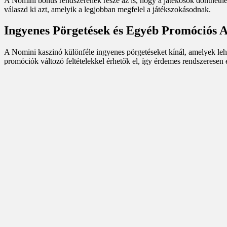
A Nomini bonus rendszerének része az is, hogy a játékosok dönthetn
válaszd ki azt, amelyik a legjobban megfelel a játékszokásodnak.
Ingyenes Pörgetések és Egyéb Promóciós A
A Nomini kaszinó különféle ingyenes pörgetéseket kínál, amelyek lehe
promóciók változó feltételekkel érhetők el, így érdemes rendszeresen e
Időszakosan elérhetők speciális promóciós ajánlatok is, amelyek sorá
lojális játékosokat célozzák, akik rendszeresen játszanak a Nomini ka
Hogyan Lehet Igénybe Venni a Nomini Ka
A bónuszok igénybevétele a Nomini kaszinóban kifejezetten egyszerű f